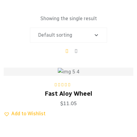
Showing the single result
Rated
5.00
out
Fast Aloy Wheel
of 5
$
11.05
Add to Wishlist