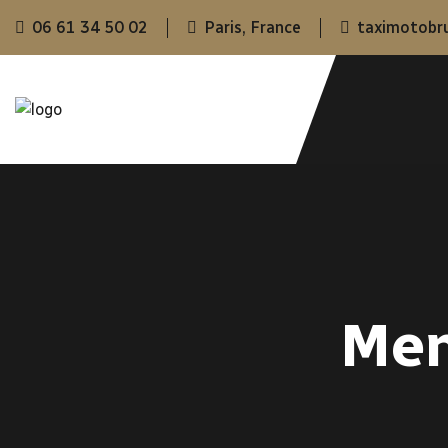
06 61 34 50 02
Paris, France
taximotobr
Men